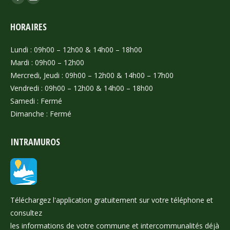
Facebook
Mail
page
page
HORAIRES
opens
opens
in
in
Lundi : 09h00 – 12h00 & 14h00 – 18h00
new
new
Mardi : 09h00 – 12h00
window
window
Mercredi, Jeudi : 09h00 – 12h00 & 14h00 – 17h00
Vendredi : 09h00 – 12h00 & 14h00 – 18h00
Samedi : Fermé
Dimanche : Fermé
INTRAMUROS
Téléchargez l'application gratuitement sur votre téléphone et
consultez
les informations de votre commune et intercommunalités déjà