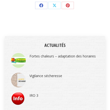
Share
Share
Share
on
on
on
Facebook
X
Pinterest
ACTUALITÉS
Fortes chaleurs – adaptation des horaires
Vigilance sécheresse
IRO 3